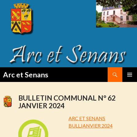
Search
Arc et Senans
SKIP
PRIMAR
TO
MENU
CONTENT
BULLETIN COMMUNAL N° 62
JANVIER 2024
ARC ET SENANS
BULLJANVIER 2024