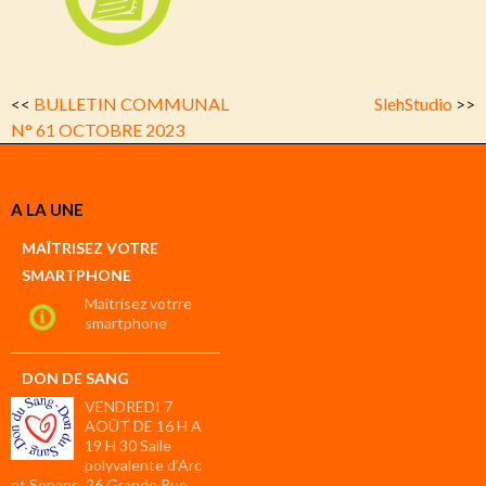
<<
BULLETIN COMMUNAL
SlehStudio
>>
N° 61 OCTOBRE 2023
A LA UNE
MAÎTRISEZ VOTRE
SMARTPHONE
Maîtrisez votrre
smartphone
DON DE SANG
VENDREDI 7
AOÛT DE 16 H A
19 H 30 Salle
polyvalente d’Arc
et Senans, 26 Grande Rue.