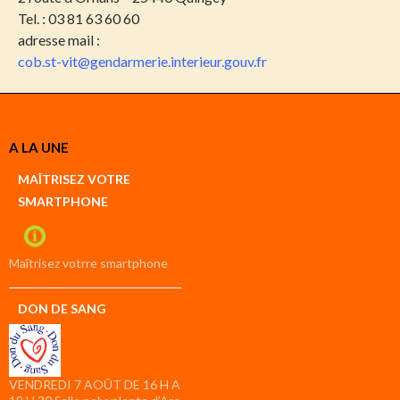
Tel. : 03 81 63 60 60
adresse mail :
cob.st-vit@gendarmerie.interieur.gouv.fr
A LA UNE
MAÎTRISEZ VOTRE
SMARTPHONE
Maîtrisez votrre smartphone
DON DE SANG
VENDREDI 7 AOÛT DE 16 H A