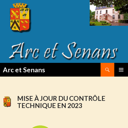
Search
Arc et Senans
SKIP
PRIMAR
TO
MENU
CONTENT
MISE À JOUR DU CONTRÔLE
TECHNIQUE EN 2023