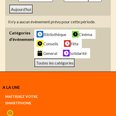
Aujourd’hui
Il n’y a aucun évènement prévu pour cette période.
Catégories
Bibliothèque
Cinéma
d’évènement
Conseils
Fête
General
Solidarité
Toutes les catégories
Créer
A LA UNE
un
Google
MAÎTRISEZ VOTRE
compte
SMARTPHONE
Créer
un
iCal