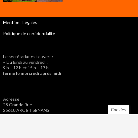
Mentions Légales
Politique de confidentialité
Le secrétariat est ouvert :
– Du lundi au vendredi :
9 h – 12 h et 15 h – 17 h
fermé le mercredi après midi
Adresse:
28 Grande Rue
Cookies
25610 ARC ET SENANS
Tel. : 03 81 57 42 20
Fax : 03 81 57 46 40
Adresse mail : mairie.arc-et-senans@wanadoo.fr