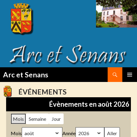
Search
Arc et Senans
SKIP
PRIMAR
TO
MENU
ÉVÉNEMENTS
CONTENT
Évènements en août 2026
Mois
Semaine
Jour
Mois
Année