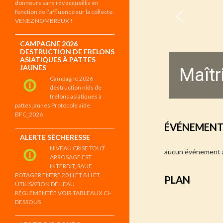
donneurs sans rdv accueillis en
fonction de l’affluence sur la collecte.
VENEZ NOMBREUX !
CAMPAGNE 2026
DESTRUCTION DE FRELONS
ASIATIQUES À PATTES
JAUNES
Maîtr
Campagne 2026
destruction nids de
frelons asiatiques à
pattes jaunes Protocole aide
BFC_2026
ÉVÉNEMENTS
ALERTE SÉCHERESSE
NIVEAU CRISE TOUT
aucun événement à
ARROSAGE EST
INTERDIT, SAUF
POTAGER ENTRE 20 H ET 8 H ET
PLAN
UTILISATION DE L’EAU
RÉGLEMENTÉE VOIR TABLEAUX CI-
DESSOUS