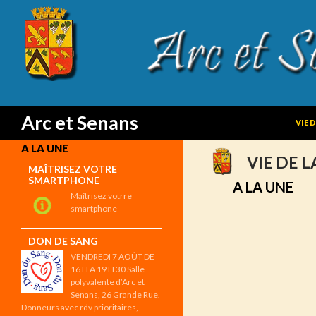
SKIP
Search
Arc et Senans
VIE 
A LA UNE
VIE DE 
MAÎTRISEZ VOTRE
SMARTPHONE
A LA UNE
Maîtrisez votrre
smartphone
DON DE SANG
VENDREDI 7 AOÛT DE
16 H A 19 H 30 Salle
polyvalente d’Arc et
Senans, 26 Grande Rue.
Donneurs avec rdv prioritaires,