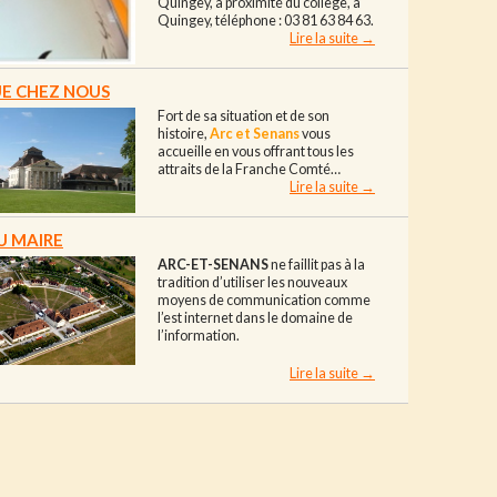
Quingey, à proximité du collège, à
Quingey, téléphone : 03 81 63 84 63.
Brèves
Lire la suite
→
E CHEZ NOUS
Fort de sa situation et de son
histoire,
Arc
et Senans
vous
accueille en vous offrant tous les
attraits de la Franche Comté…
Bienvenue chez nous
Lire la suite
→
U MAIRE
ARC-ET-SENANS
ne faillit pas à la
tradition d’utiliser les nouveaux
moyens de communication comme
l’est internet dans le domaine de
l’information.
Le mot du maire
Lire la suite
→