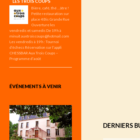
LES TROIS COUPS
Bière, café, thé …âtre !
Petite restauration sur
place 4 Bis Grande Rue
Ouverture les
vendredis et samedis De 19 h à
minuit auxtroiscoups@hotmail.com
Les vendredis à 19 h : Tournoi
d’échecs Réservation sur l’appli
CHESSBAR Aux Trois Coups –
Programme d’août
ÉVÉNEMENTS À VENIR
DERNIERS B