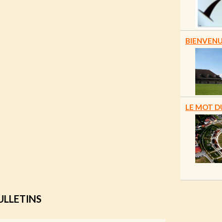
BIENVENU
LE MOT D
ULLETINS