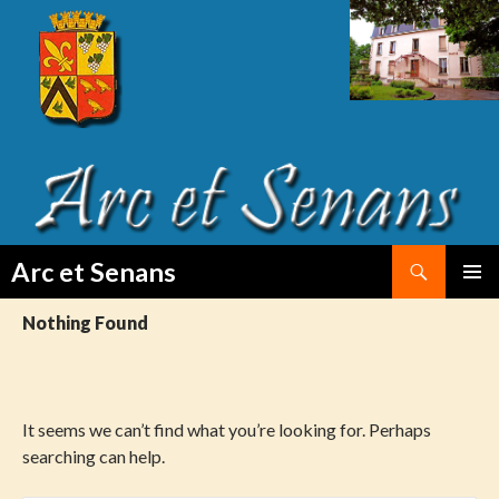
Search
Arc et Senans
SKIP
PRIMAR
TO
Nothing Found
MENU
CONTENT
It seems we can’t find what you’re looking for. Perhaps
searching can help.