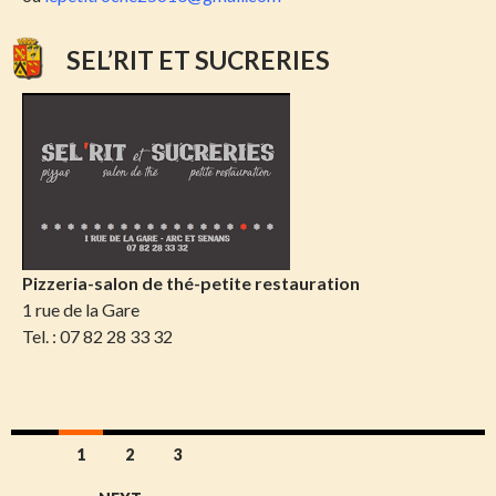
SEL’RIT ET SUCRERIES
Pizzeria-salon
de thé-petite restauration
1 rue de la Gare
Tel. : 07 82 28 33 32
Posts
1
2
3
navigation