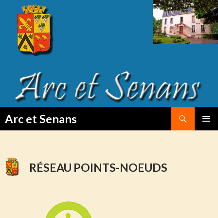
Search
Arc et Senans
SKIP
PRIMAR
TO
MENU
CONTENT
RÉSEAU POINTS-NOEUDS