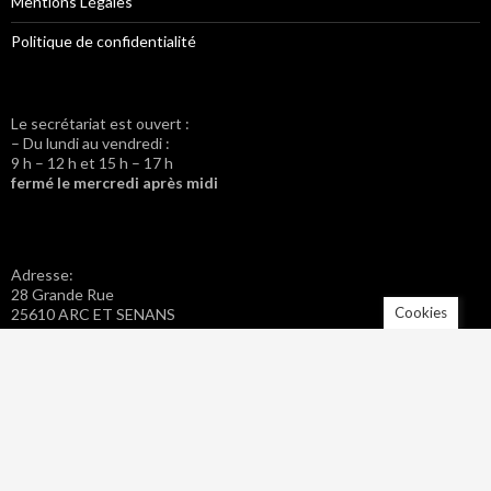
Mentions Légales
Politique de confidentialité
Le secrétariat est ouvert :
– Du lundi au vendredi :
9 h – 12 h et 15 h – 17 h
fermé le mercredi après midi
Adresse:
28 Grande Rue
Cookies
25610 ARC ET SENANS
Tel. : 03 81 57 42 20
Fax : 03 81 57 46 40
Adresse mail : mairie.arc-et-senans@wanadoo.fr
Administration