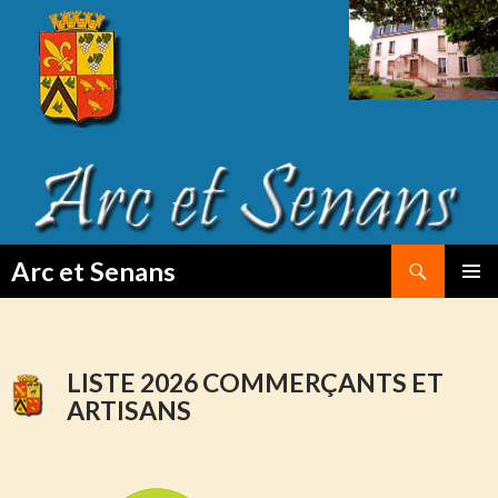
Search
Arc et Senans
SKIP
PRIMAR
TO
MENU
CONTENT
LISTE 2026 COMMERÇANTS ET
ARTISANS