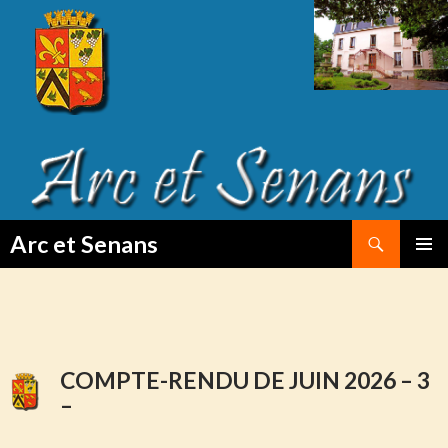
Search
Arc et Senans
SKIP
PRIMAR
TO
MENU
CONTENT
COMPTE-RENDU DE JUIN 2026 – 3
–