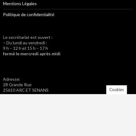
Mentions Légales
Politique de confidentialité
Le secrétariat est ouvert :
– Du lundi au vendredi :
9 h – 12 h et 15 h – 17 h
fermé le mercredi après midi
Adresse:
28 Grande Rue
Cookies
25610 ARC ET SENANS
Tel. : 03 81 57 42 20
Fax : 03 81 57 46 40
Adresse mail : mairie.arc-et-senans@wanadoo.fr