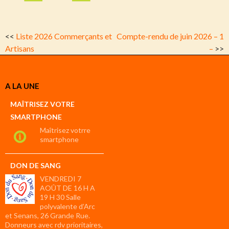
<<
Liste 2026 Commerçants et
Compte-rendu de juin 2026 – 1
Artisans
–
>>
A LA UNE
MAÎTRISEZ VOTRE
SMARTPHONE
Maîtrisez votrre
smartphone
DON DE SANG
VENDREDI 7
AOÛT DE 16 H A
19 H 30 Salle
polyvalente d’Arc
et Senans, 26 Grande Rue.
Donneurs avec rdv prioritaires,