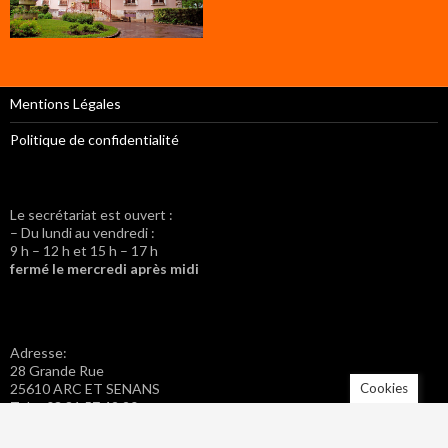
Mentions Légales
Politique de confidentialité
Le secrétariat est ouvert :
– Du lundi au vendredi :
9 h – 12 h et 15 h – 17 h
fermé le mercredi après midi
Adresse:
28 Grande Rue
Cookies
25610 ARC ET SENANS
Tel. : 03 81 57 42 20
Fax : 03 81 57 46 40
Adresse mail : mairie.arc-et-senans@wanadoo.fr