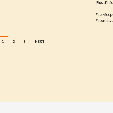
Plus d’inf
#servicep
#sourdave
1
2
3
NEXT →