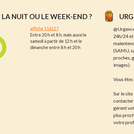
LA NUIT OU LE WEEK-END ?
URG
affiche 116117
@Urgence1
Entre 20 h et 8 h, mais aussi le
24h/24 et 
samedi à partir de 12 h et le
malentend
dimanche entre 8 h et 20 h
(SAMU, sa
proches, g
images).
Vous êtes 
Sur le sit
contacter 
gèrent vot
plus proch
votre prof