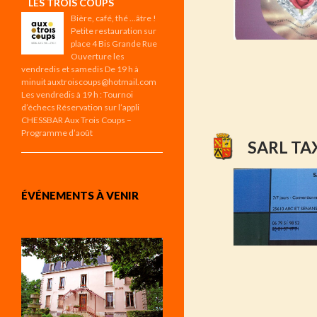
LES TROIS COUPS
Bière, café, thé …âtre !
Petite restauration sur
place 4 Bis Grande Rue
Ouverture les
vendredis et samedis De 19 h à
minuit auxtroiscoups@hotmail.com
Les vendredis à 19 h : Tournoi
d’échecs Réservation sur l’appli
CHESSBAR Aux Trois Coups –
Programme d’août
SARL TA
ÉVÉNEMENTS À VENIR