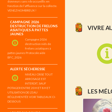
donneurs sans rdv accueillis en
fonction de l’affluence sur la collecte.
VENEZ NOMBREUX !
CAMPAGNE 2026
DESTRUCTION DE FRELONS
VIVRE A
ASIATIQUES À PATTES
JAUNES
Campagne 2026
destruction nids de
frelons asiatiques à
pattes jaunes Protocole aide
BFC_2026
ALERTE SÉCHERESSE
NIVEAU CRISE TOUT
ARROSAGE EST
INTERDIT, SAUF
POTAGER ENTRE 20 H ET 8 H ET
LES MÉL
UTILISATION DE L’EAU
RÉGLEMENTÉE VOIR TABLEAUX CI-
DESSOUS