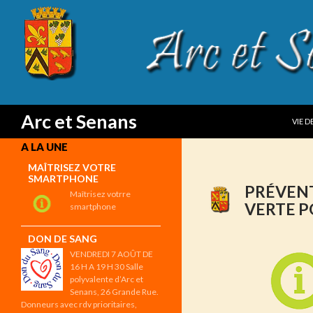
SKIP
Search
Arc et Senans
VIE 
A LA UNE
MAÎTRISEZ VOTRE
SMARTPHONE
PRÉVENT
Maîtrisez votrre
VERTE P
smartphone
DON DE SANG
VENDREDI 7 AOÛT DE
16 H A 19 H 30 Salle
polyvalente d’Arc et
Senans, 26 Grande Rue.
Donneurs avec rdv prioritaires,