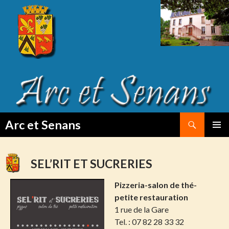
Search
Arc et Senans
SKIP
PRIMAR
TO
MENU
CONTENT
SEL’RIT ET SUCRERIES
Pizzeria-salon
de thé-
petite restauration
1 rue de la Gare
Tel. : 07 82 28 33 32