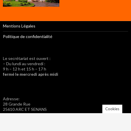
Mentions Légales
Politique de confidentialité
Le secrétariat est ouvert :
– Du lundi au vendredi :
9 h – 12 h et 15 h – 17 h
fermé le mercredi après midi
Adresse:
28 Grande Rue
Cookies
25610 ARC ET SENANS
Tel. : 03 81 57 42 20
Fax : 03 81 57 46 40
Adresse mail : mairie.arc-et-senans@wanadoo.fr