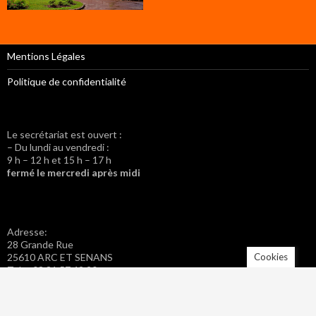
Mentions Légales
Politique de confidentialité
Le secrétariat est ouvert :
– Du lundi au vendredi :
9 h – 12 h et 15 h – 17 h
fermé le mercredi après midi
Adresse:
28 Grande Rue
Cookies
25610 ARC ET SENANS
Tel. : 03 81 57 42 20
Fax : 03 81 57 46 40
Adresse mail : mairie.arc-et-senans@wanadoo.fr