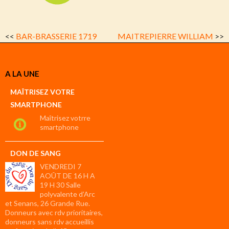
<<
BAR-BRASSERIE 1719
MAITREPIERRE WILLIAM
>>
A LA UNE
MAÎTRISEZ VOTRE
SMARTPHONE
Maîtrisez votrre
smartphone
DON DE SANG
VENDREDI 7
AOÛT DE 16 H A
19 H 30 Salle
polyvalente d’Arc
et Senans, 26 Grande Rue.
Donneurs avec rdv prioritaires,
donneurs sans rdv accueillis