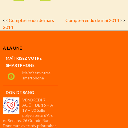
<<
Compte-rendu de mars
Compte-rendu de mai 2014
>>
2014
A LA UNE
MAÎTRISEZ VOTRE
SMARTPHONE
Maîtrisez votrre
smartphone
DON DE SANG
VENDREDI 7
AOÛT DE 16 H A
19 H 30 Salle
polyvalente d’Arc
et Senans, 26 Grande Rue.
Donneurs avec rdv prioritaires,