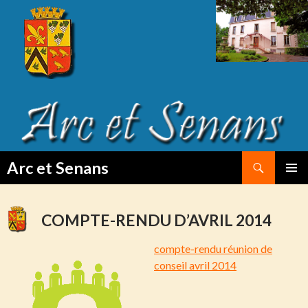
Search
Arc et Senans
SKIP
PRIMAR
TO
MENU
CONTENT
COMPTE-RENDU D’AVRIL 2014
compte-rendu
réunion de
conseil avril 2014