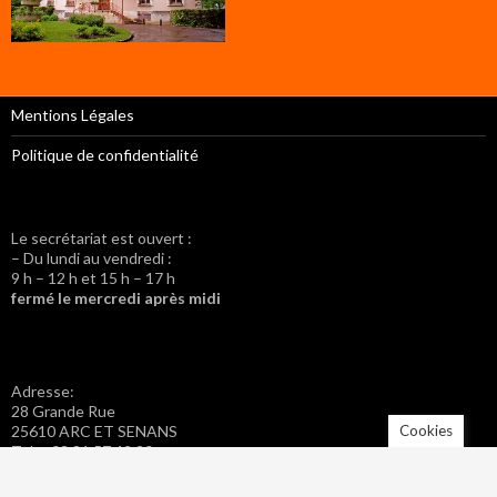
Mentions Légales
Politique de confidentialité
Le secrétariat est ouvert :
– Du lundi au vendredi :
9 h – 12 h et 15 h – 17 h
fermé le mercredi après midi
Adresse:
28 Grande Rue
Cookies
25610 ARC ET SENANS
Tel. : 03 81 57 42 20
Fax : 03 81 57 46 40
Adresse mail : mairie.arc-et-senans@wanadoo.fr