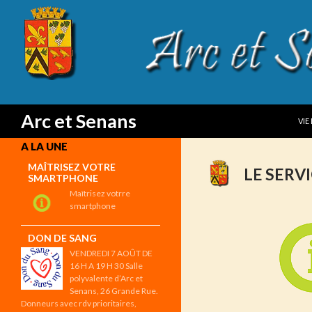
SKI
Search
Arc et Senans
VIE
A LA UNE
MAÎTRISEZ VOTRE
LE SERVI
SMARTPHONE
Maîtrisez votrre
smartphone
DON DE SANG
VENDREDI 7 AOÛT DE
16 H A 19 H 30 Salle
polyvalente d’Arc et
Senans, 26 Grande Rue.
Donneurs avec rdv prioritaires,