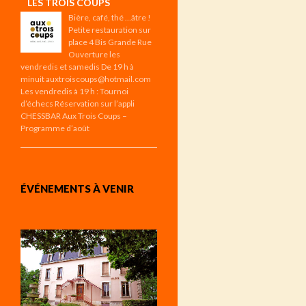
LES TROIS COUPS
Bière, café, thé …âtre !
Petite restauration sur
place 4 Bis Grande Rue
Ouverture les
vendredis et samedis De 19 h à
minuit auxtroiscoups@hotmail.com
Les vendredis à 19 h : Tournoi
d’échecs Réservation sur l’appli
CHESSBAR Aux Trois Coups –
Programme d’août
ÉVÉNEMENTS À VENIR