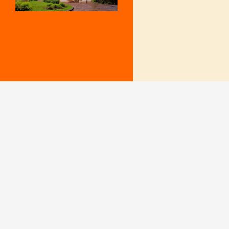
Mentions Légales
Le secrétariat e
– Du lundi au v
Politique de confidentialité
9 h – 12 h et 15
fermé le mercr