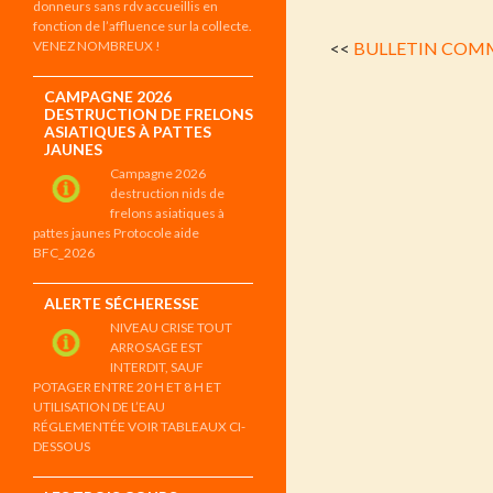
donneurs sans rdv accueillis en
fonction de l’affluence sur la collecte.
VENEZ NOMBREUX !
<<
BULLETIN COMM
CAMPAGNE 2026
DESTRUCTION DE FRELONS
ASIATIQUES À PATTES
JAUNES
Campagne 2026
destruction nids de
frelons asiatiques à
pattes jaunes Protocole aide
BFC_2026
ALERTE SÉCHERESSE
NIVEAU CRISE TOUT
ARROSAGE EST
INTERDIT, SAUF
POTAGER ENTRE 20 H ET 8 H ET
UTILISATION DE L’EAU
RÉGLEMENTÉE VOIR TABLEAUX CI-
DESSOUS