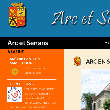
SKI
Search
Arc et Senans
VIE
A LA UNE
MAÎTRISEZ VOTRE
ARC EN 
SMARTPHONE
Maîtrisez votrre
smartphone
DON DE SANG
VENDREDI 7 AOÛT DE
16 H A 19 H 30 Salle
polyvalente d’Arc et
Senans, 26 Grande Rue.
Donneurs avec rdv prioritaires,