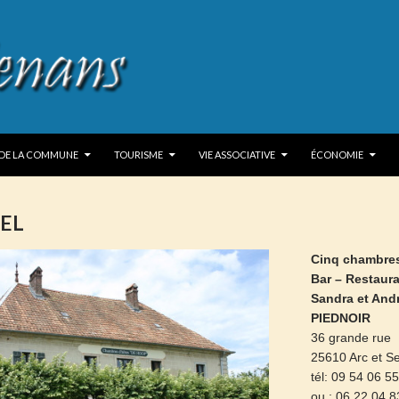
P TO CONTENT
 DE LA COMMUNE
TOURISME
VIE ASSOCIATIVE
ÉCONOMIE
SEL
Cinq chambres
Bar – Restaur
Sandra et And
PIEDNOIR
36 grande rue
25610 Arc et S
tél: 09 54 06 5
ou : 06 22 04 8