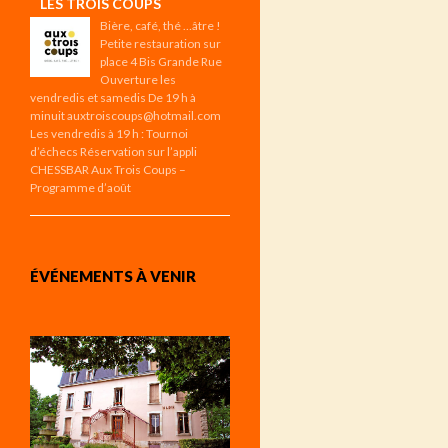
LES TROIS COUPS
Bière, café, thé …âtre !
Petite restauration sur
place 4 Bis Grande Rue
Ouverture les
vendredis et samedis De 19 h à
minuit auxtroiscoups@hotmail.com
Les vendredis à 19 h : Tournoi
d’échecs Réservation sur l’appli
CHESSBAR Aux Trois Coups –
Programme d’août
ÉVÉNEMENTS À VENIR