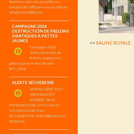
donneurs sans rdv accueillis en
fonction de l’affluence sur la collecte.
VENEZ NOMBREUX !
CAMPAGNE 2026
DESTRUCTION DE FRELONS
ASIATIQUES À PATTES
JAUNES
<<
SALINE ROYALE
Campagne 2026
destruction nids de
frelons asiatiques à
pattes jaunes Protocole aide
BFC_2026
ALERTE SÉCHERESSE
NIVEAU CRISE TOUT
ARROSAGE EST
INTERDIT, SAUF
POTAGER ENTRE 20 H ET 8 H ET
UTILISATION DE L’EAU
RÉGLEMENTÉE VOIR TABLEAUX CI-
DESSOUS