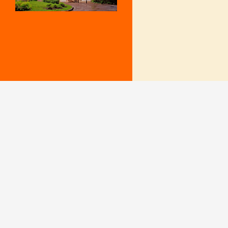
Mentions Légales
Le secrétariat e
– Du lundi au v
Politique de confidentialité
9 h – 12 h et 15
fermé le mercr