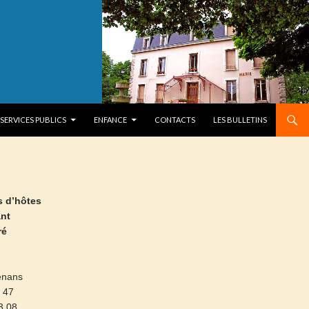
SERVICES PUBLICS
ENFANCE
CONTACTS
LES BULLETINS
 d’hôtes
ant
ré
enans
5 47
3 08