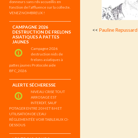
donneurs sans rdv accueillis en
fonction de l’affluence sur la collecte.
VENEZ NOMBREUX !
CAMPAGNE 2026
<<
Pauline Repussard
DESTRUCTION DE FRELONS
ASIATIQUES À PATTES
JAUNES
Campagne 2026
destruction nids de
frelons asiatiques à
pattes jaunes Protocole aide
BFC_2026
ALERTE SÉCHERESSE
NIVEAU CRISE TOUT
ARROSAGE EST
INTERDIT, SAUF
POTAGER ENTRE 20 H ET 8 H ET
UTILISATION DE L’EAU
RÉGLEMENTÉE VOIR TABLEAUX CI-
DESSOUS