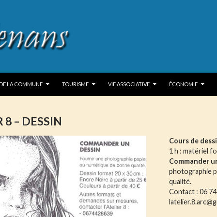
P TO CONTENT
 DE LA COMMUNE
TOURISME
VIE ASSOCIATIVE
ÉCONOMIE
R 8 – DESSIN
Cours de dess
1 h : matériel fo
Commander un
photographie p
qualité.
Contact : 06 74
latelier.8.arc@