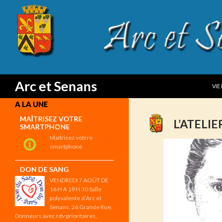
SKI
Search
Arc et Senans
VIE
A LA UNE
MAÎTRISEZ VOTRE
L’ATELIE
SMARTPHONE
Maîtrisez votrre
smartphone
DON DE SANG
VENDREDI 7 AOÛT DE
16 H A 19 H 30 Salle
polyvalente d’Arc et
Senans, 26 Grande Rue.
Donneurs avec rdv prioritaires,