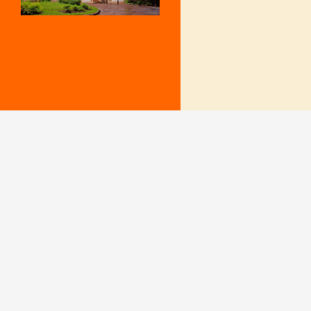
Mentions Légales
Le secrétariat e
– Du lundi au v
Politique de confidentialité
9 h – 12 h et 15
fermé le mercr