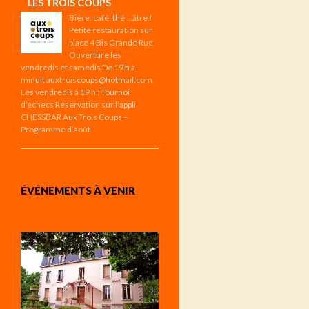
LES TROIS COUPS
Bière, café, thé …âtre !
Petite restauration sur
place 4 Bis Grande Rue
Ouverture les
vendredis et samedis De 19 h à
minuit auxtroiscoups@hotmail.com
Les vendredis à 19 h : Tournoi
d’échecs Réservation sur l’appli
CHESSBAR Aux Trois Coups –
Programme d’août
ÉVÉNEMENTS À VENIR