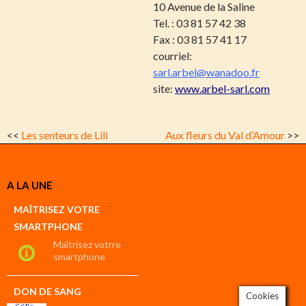
10 Avenue de la Saline
Tel. : 03 81 57 42 38
Fax : 03 81 57 41 17
courriel:
sarl.arbel@wanadoo.fr
site:
www.arbel-sarl.com
<<
Les senteurs de Lili
Aux fleurs du Val d’Amour
>>
A LA UNE
MAÎTRISEZ VOTRE
SMARTPHONE
Maîtrisez votrre
smartphone
DON DE SANG
Cookies