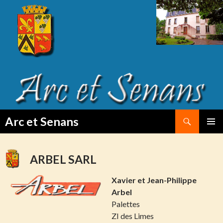
Search
Arc et Senans
SKIP
PRIMAR
TO
MENU
CONTENT
ARBEL SARL
Xavier
et Jean-Philippe
Arbel
Palettes
ZI des Limes