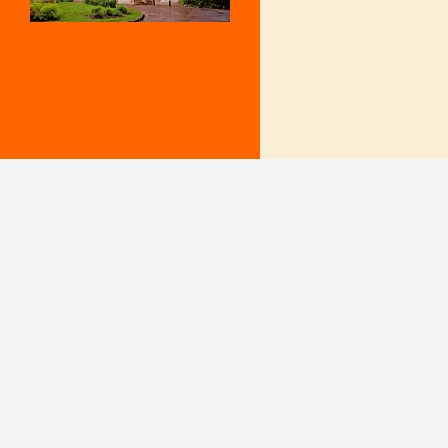
Mentions Légales
Le secrétariat e
– Du lundi au v
Politique de confidentialité
9 h – 12 h et 15
fermé le mercr