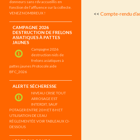
donneurs sans rdv accueillis en
fonction de l’affluence sur la collecte.
VENEZ NOMBREUX !
<<
Compte-rendu d’a
CAMPAGNE 2026
DESTRUCTION DE FRELONS
ASIATIQUES À PATTES
JAUNES
Campagne 2026
destruction nids de
frelons asiatiques à
pattes jaunes Protocole aide
BFC_2026
ALERTE SÉCHERESSE
NIVEAU CRISE TOUT
ARROSAGE EST
INTERDIT, SAUF
POTAGER ENTRE 20 H ET 8 H ET
UTILISATION DE L’EAU
RÉGLEMENTÉE VOIR TABLEAUX CI-
DESSOUS