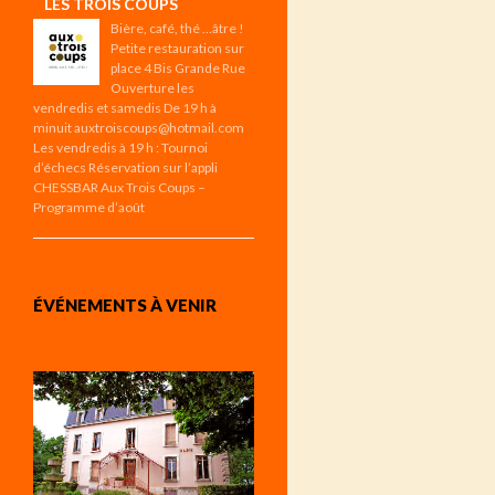
LES TROIS COUPS
Bière, café, thé …âtre !
Petite restauration sur
place 4 Bis Grande Rue
Ouverture les
vendredis et samedis De 19 h à
minuit auxtroiscoups@hotmail.com
Les vendredis à 19 h : Tournoi
d’échecs Réservation sur l’appli
CHESSBAR Aux Trois Coups –
Programme d’août
ÉVÉNEMENTS À VENIR