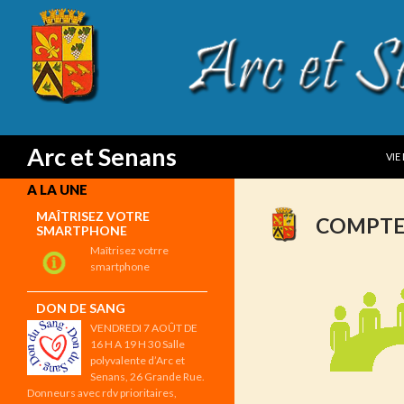
SKI
Search
Arc et Senans
VIE
A LA UNE
MAÎTRISEZ VOTRE
COMPTE
SMARTPHONE
Maîtrisez votrre
smartphone
DON DE SANG
VENDREDI 7 AOÛT DE
16 H A 19 H 30 Salle
polyvalente d’Arc et
Senans, 26 Grande Rue.
Donneurs avec rdv prioritaires,