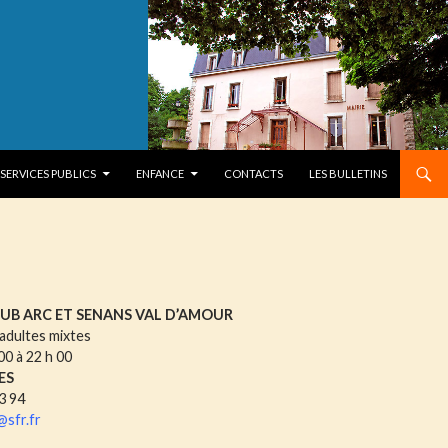
SERVICES PUBLICS
ENFANCE
CONTACTS
LES BULLETINS
UB ARC ET SENANS VAL D’AMOUR
 adultes mixtes
 00 à 22 h 00
ES
93 94
@sfr.fr