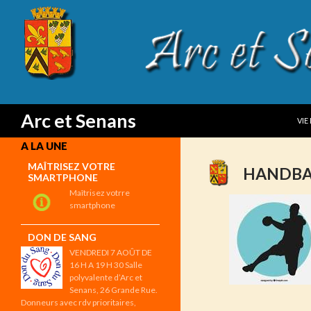
SKI
Search
Arc et Senans
VIE
A LA UNE
MAÎTRISEZ VOTRE
HANDBA
SMARTPHONE
Maîtrisez votrre
smartphone
DON DE SANG
VENDREDI 7 AOÛT DE
16 H A 19 H 30 Salle
polyvalente d’Arc et
Senans, 26 Grande Rue.
Donneurs avec rdv prioritaires,