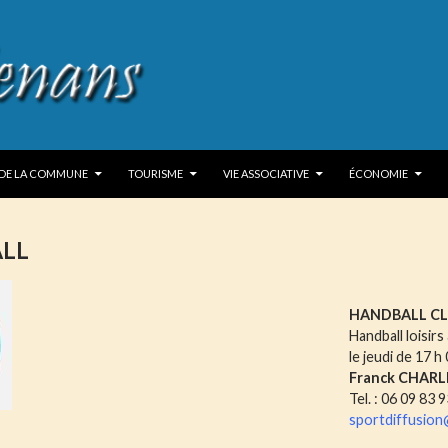
P TO CONTENT
 DE LA COMMUNE
TOURISME
VIE ASSOCIATIVE
ÉCONOMIE
LL
HANDBALL CL
Handball loisirs
le jeudi de 17 h
Franck CHARL
Tel. : 06 09 83 
sportdiffusion