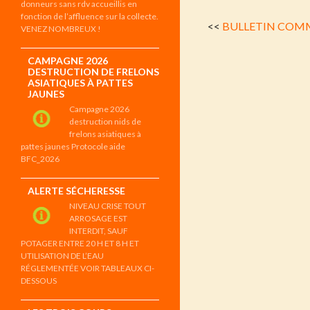
donneurs sans rdv accueillis en
fonction de l’affluence sur la collecte.
<<
BULLETIN COMM
VENEZ NOMBREUX !
CAMPAGNE 2026
DESTRUCTION DE FRELONS
ASIATIQUES À PATTES
JAUNES
Campagne 2026
destruction nids de
frelons asiatiques à
pattes jaunes Protocole aide
BFC_2026
ALERTE SÉCHERESSE
NIVEAU CRISE TOUT
ARROSAGE EST
INTERDIT, SAUF
POTAGER ENTRE 20 H ET 8 H ET
UTILISATION DE L’EAU
RÉGLEMENTÉE VOIR TABLEAUX CI-
DESSOUS