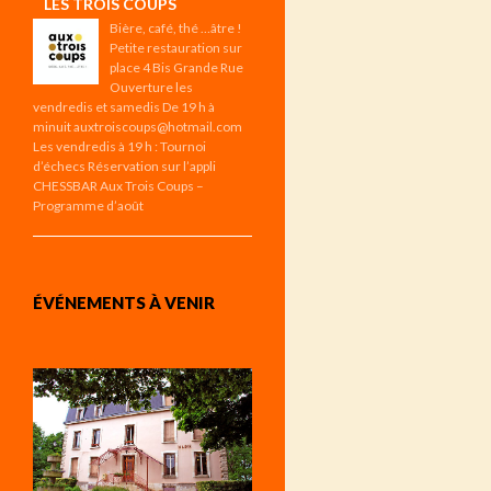
LES TROIS COUPS
Bière, café, thé …âtre !
Petite restauration sur
place 4 Bis Grande Rue
Ouverture les
vendredis et samedis De 19 h à
minuit auxtroiscoups@hotmail.com
Les vendredis à 19 h : Tournoi
d’échecs Réservation sur l’appli
CHESSBAR Aux Trois Coups –
Programme d’août
ÉVÉNEMENTS À VENIR