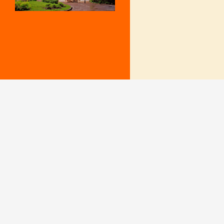
Mentions Légales
Le secrétariat e
– Du lundi au v
Politique de confidentialité
9 h – 12 h et 15
fermé le mercr