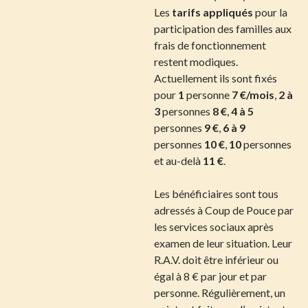
Les
tarifs appliqués
pour la
participation des familles aux
frais de fonctionnement
restent modiques.
Actuellement ils sont fixés
pour
1
personne
7 €/mois
,
2
à
3
personnes
8 €
,
4 à 5
personnes
9 €
,
6 à 9
personnes
10 €
,
10
personnes
et au-delà
11 €
.
Les bénéficiaires sont tous
adressés à Coup de Pouce par
les services sociaux après
examen de leur situation. Leur
R.A.V. doit être inférieur ou
égal à 8 € par jour et par
personne. Régulièrement, un