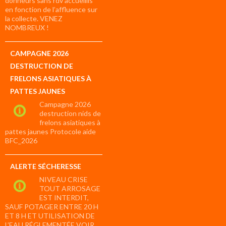
donneurs sans rdv accueillis
en fonction de l’affluence sur
la collecte. VENEZ
NOMBREUX !
CAMPAGNE 2026
DESTRUCTION DE
FRELONS ASIATIQUES À
PATTES JAUNES
Campagne 2026
destruction nids de
frelons asiatiques à
pattes jaunes Protocole aide
BFC_2026
ALERTE SÉCHERESSE
NIVEAU CRISE
TOUT ARROSAGE
EST INTERDIT,
SAUF POTAGER ENTRE 20 H
ET 8 H ET UTILISATION DE
L’EAU RÉGLEMENTÉE VOIR