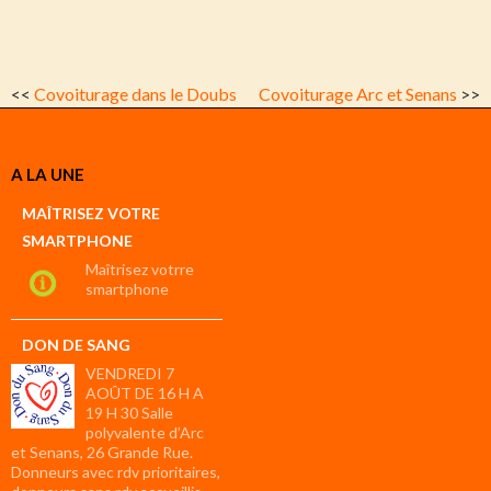
<<
Covoiturage dans le Doubs
Covoiturage Arc et Senans
>>
A LA UNE
MAÎTRISEZ VOTRE
SMARTPHONE
Maîtrisez votrre
smartphone
DON DE SANG
VENDREDI 7
AOÛT DE 16 H A
19 H 30 Salle
polyvalente d’Arc
et Senans, 26 Grande Rue.
Donneurs avec rdv prioritaires,