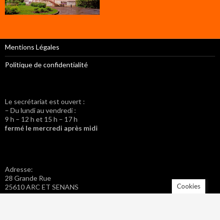
Mentions Légales
Politique de confidentialité
Le secrétariat est ouvert :
– Du lundi au vendredi :
9 h – 12 h et 15 h – 17 h
fermé le mercredi après midi
Adresse:
28 Grande Rue
Cookies
25610 ARC ET SENANS
Tel. : 03 81 57 42 20
Fax : 03 81 57 46 40
Adresse mail : mairie.arc-et-senans@wanadoo.fr