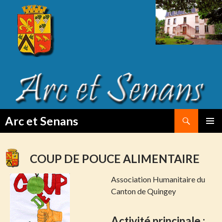
Search
Arc et Senans
SKIP
PRIMAR
TO
MENU
CONTENT
COUP DE POUCE ALIMENTAIRE
Association Humanitaire du
Canton de Quingey
Activité
principale :