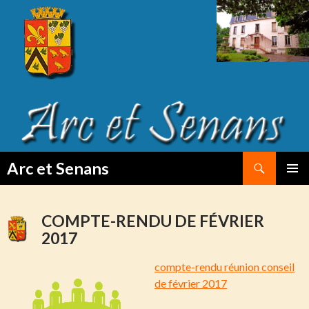
Search
Arc et Senans
SKIP
PRIMAR
TO
MENU
CONTENT
COMPTE-RENDU DE FÉVRIER
2017
compte-rendu
réunion conseil
de février 2017