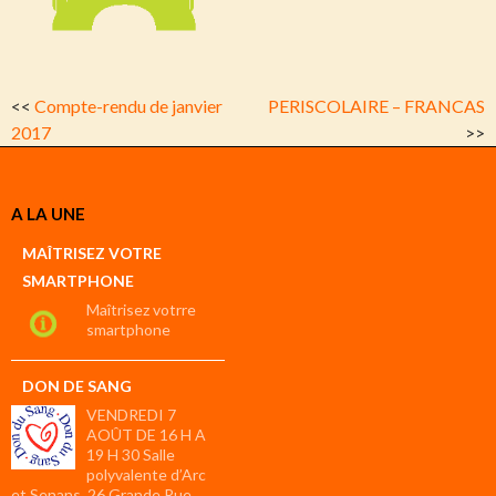
<<
Compte-rendu de janvier
PERISCOLAIRE – FRANCAS
2017
>>
A LA UNE
MAÎTRISEZ VOTRE
SMARTPHONE
Maîtrisez votrre
smartphone
DON DE SANG
VENDREDI 7
AOÛT DE 16 H A
19 H 30 Salle
polyvalente d’Arc
et Senans, 26 Grande Rue.