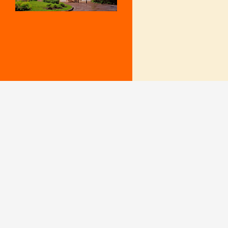
Mentions Légales
Le secrétariat e
– Du lundi au v
Politique de confidentialité
9 h – 12 h et 15
fermé le mercr