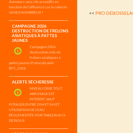
donneurs sans rdv accueillis en
fonction de l’affluence sur la collecte.
VENEZ NOMBREUX !
<<
PRO DEBOSSELA
CAMPAGNE 2026
DESTRUCTION DE FRELONS
ASIATIQUES À PATTES
JAUNES
Campagne 2026
destruction nids de
frelons asiatiques à
pattes jaunes Protocole aide
BFC_2026
ALERTE SÉCHERESSE
NIVEAU CRISE TOUT
ARROSAGE EST
INTERDIT, SAUF
POTAGER ENTRE 20 H ET 8 H ET
UTILISATION DE L’EAU
RÉGLEMENTÉE VOIR TABLEAUX CI-
DESSOUS