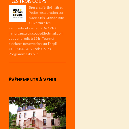
LES TROIS COUPS
Bière, café, thé …âtre !
Petite restauration sur
place 4 Bis Grande Rue
Ouverture les
vendredis et samedis De 19 h à
minuit auxtroiscoups@hotmail.com
Les vendredis à 19 h : Tournoi
d’échecs Réservation sur l’appli
CHESSBAR Aux Trois Coups –
Programme d’août
ÉVÉNEMENTS À VENIR