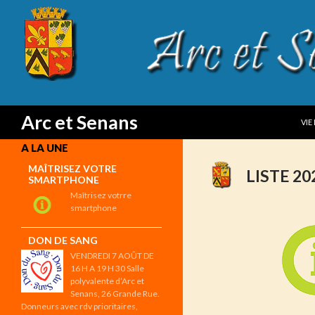
SKI
Search
Arc et Senans
VIE
A LA UNE
MAÎTRISEZ VOTRE
LISTE 2
SMARTPHONE
Maîtrisez votrre
smartphone
DON DE SANG
VENDREDI 7 AOÛT DE
16 H A 19 H 30 Salle
polyvalente d’Arc et
Senans, 26 Grande Rue.
Donneurs avec rdv prioritaires,