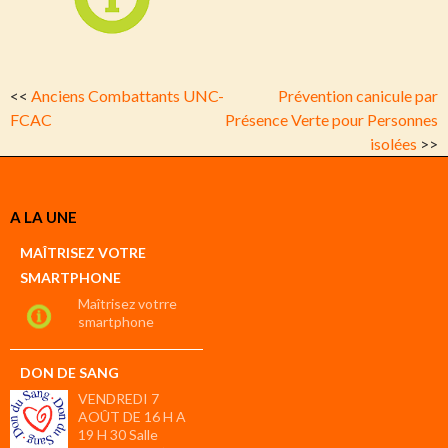
<<
Anciens Combattants UNC-
Prévention canicule par
FCAC
Présence Verte pour Personnes
isolées
>>
A LA UNE
MAÎTRISEZ VOTRE
SMARTPHONE
Maîtrisez votrre
smartphone
DON DE SANG
VENDREDI 7
AOÛT DE 16 H A
19 H 30 Salle