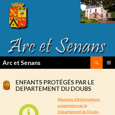
Search
Arc et Senans
SKIP
PRIMAR
TO
MENU
CONTENT
ENFANTS PROTÉGÉS PAR LE
DEPARTEMENT DU DOUBS
Réunions d’informations
organisées par le
Département du Doubs