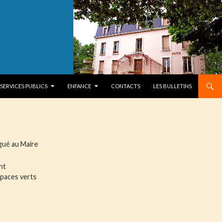
SERVICES PUBLICS
ENFANCE
CONTACTS
LES BULLETINS
gué au Maire
nt
spaces verts