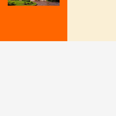
Mentions Légales
Le secrétariat e
– Du lundi au v
Politique de confidentialité
9 h – 12 h et 15
fermé le mercr