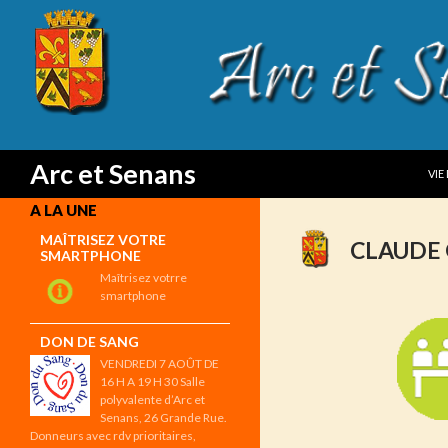
SKI
Search
Arc et Senans
VIE
A LA UNE
MAÎTRISEZ VOTRE
CLAUDE
SMARTPHONE
Maîtrisez votrre
smartphone
DON DE SANG
VENDREDI 7 AOÛT DE
16 H A 19 H 30 Salle
polyvalente d’Arc et
Senans, 26 Grande Rue.
Donneurs avec rdv prioritaires,