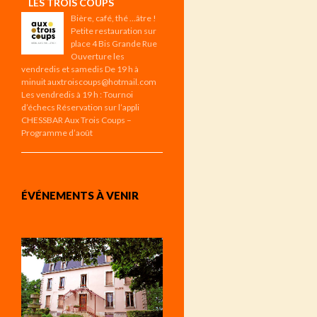
LES TROIS COUPS
Bière, café, thé …âtre !
Petite restauration sur
place 4 Bis Grande Rue
Ouverture les
vendredis et samedis De 19 h à
minuit auxtroiscoups@hotmail.com
Les vendredis à 19 h : Tournoi
d’échecs Réservation sur l’appli
CHESSBAR Aux Trois Coups –
Programme d’août
ÉVÉNEMENTS À VENIR