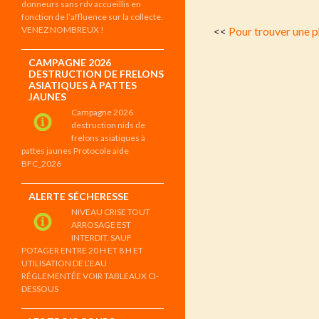
donneurs sans rdv accueillis en
fonction de l’affluence sur la collecte.
VENEZ NOMBREUX !
<<
Pour trouver une p
CAMPAGNE 2026
DESTRUCTION DE FRELONS
ASIATIQUES À PATTES
JAUNES
Campagne 2026
destruction nids de
frelons asiatiques à
pattes jaunes Protocole aide
BFC_2026
ALERTE SÉCHERESSE
NIVEAU CRISE TOUT
ARROSAGE EST
INTERDIT, SAUF
POTAGER ENTRE 20 H ET 8 H ET
UTILISATION DE L’EAU
RÉGLEMENTÉE VOIR TABLEAUX CI-
DESSOUS