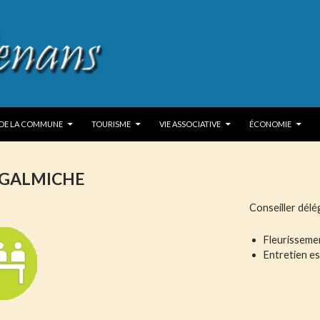
P TO CONTENT
 DE LA COMMUNE
TOURISME
VIE ASSOCIATIVE
ÉCONOMIE
 GALMICHE
Conseiller délé
Fleurisseme
Entretien e