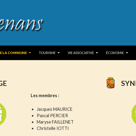
 TO CONTENT
DE LA COMMUNE
TOURISME
VIE ASSOCIATIVE
ÉCONOMIE
GE
SYN
Les membres :
Jacques MAURICE
Pascal PERCIER
Maryse FAILLENET
Christelle IOTTI