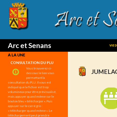
SKIP
Search
Arc et Senans
VIE 
A LA UNE
CONSULTATION DU PLU
Vous trouverez ci-
JUMELA
dessous le lien vous
permettant la
consultation du PLU. Il vous est
indiqué que le fichier est trop
volumineux pour être prévisualisé,
mais appuyer quand même sur le
bouton bleu « télécharger ». Puis
appuyer sur le carré gris :
« télécharger quand même ». Le
téléchargement peut prendre