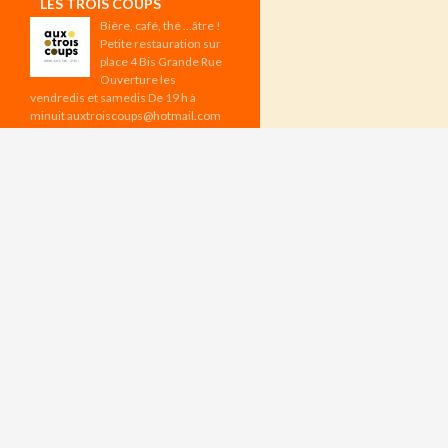
LES TROIS COUPS
Bière, café, thé …âtre !
Petite restauration sur
place 4 Bis Grande Rue
Ouverture les
vendredis et samedis De 19 h à
minuit auxtroiscoups@hotmail.com
Les vendredis à 19 h : Tournoi
d’échecs Réservation sur l’appli
CHESSBAR Aux Trois Coups –
Programme d’août
ÉVÉNEMENTS À VENIR