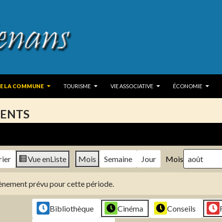
 TO CONTENT
DE LA COMMUNE
TOURISME
VIE ASSOCIATIVE
ÉCONOMIE
ENTS
rier
Vue en
Liste
Mois
Semaine
Jour
Mois
évènement prévu pour cette période.
Bibliothèque
Cinéma
Conseils