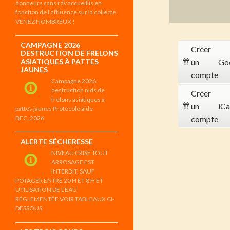
donneurs sans rdv accueillis en
fonction de l’affluence sur la collecte.
VENEZ NOMBREUX !
CAMPAGNE 2026
Créer
DESTRUCTION DE FRELONS
ASIATIQUES À PATTES
un
Go
JAUNES
compte
Campagne 2026
destruction nids de
Créer
frelons asiatiques à
un
iCa
pattes jaunes Protocole aide
BFC_2026
compte
ALERTE SÉCHERESSE
NIVEAU CRISE TOUT
ARROSAGE EST
INTERDIT, SAUF
POTAGER ENTRE 20 H ET 8 H ET
UTILISATION DE L’EAU
RÉGLEMENTÉE VOIR TABLEAUX CI-
DESSOUS