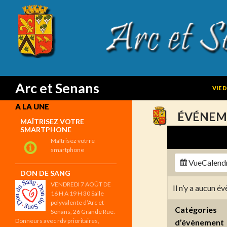
SKIP
Search
Arc et Senans
VIE 
A LA UNE
ÉVÉNEM
MAÎTRISEZ VOTRE
SMARTPHONE
Maîtrisez votrre
smartphone
Vue
Calend
DON DE SANG
VENDREDI 7 AOÛT DE
Il n’y a aucun 
16 H A 19 H 30 Salle
polyvalente d’Arc et
Catégories
Senans, 26 Grande Rue.
Donneurs avec rdv prioritaires,
d’évènement