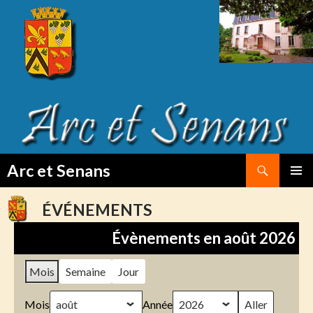
Search
Arc et Senans
SKIP
PRIMAR
TO
MENU
ÉVÉNEMENTS
CONTENT
Évènements en août 2026
Mois
Semaine
Jour
Mois
Année