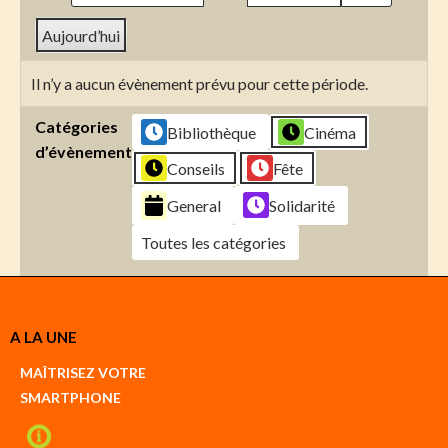
Aujourd’hui
Il n’y a aucun évènement prévu pour cette période.
Catégories
Bibliothèque
Cinéma
d’évènement
Conseils
Fête
General
Solidarité
Toutes les catégories
Créer
A LA UNE
un
Google
MAÎTRISEZ VOTRE
compte
SMARTPHONE
Créer
un
iCal