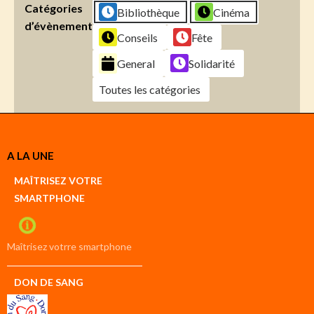
Catégories
Bibliothèque
Cinéma
d’évènement
Conseils
Fête
General
Solidarité
Toutes les catégories
Créer
A LA UNE
un
Google
MAÎTRISEZ VOTRE
compte
SMARTPHONE
Créer
un
iCal
compte
Maîtrisez votrre smartphone
DON DE SANG