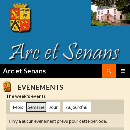
Search
Arc et Senans
SKIP
PRIMAR
TO
MENU
ÉVÉNEMENTS
CONTENT
The week's events
Mois
Semaine
Jour
Aujourd’hui
Il n’y a aucun évènement prévu pour cette période.