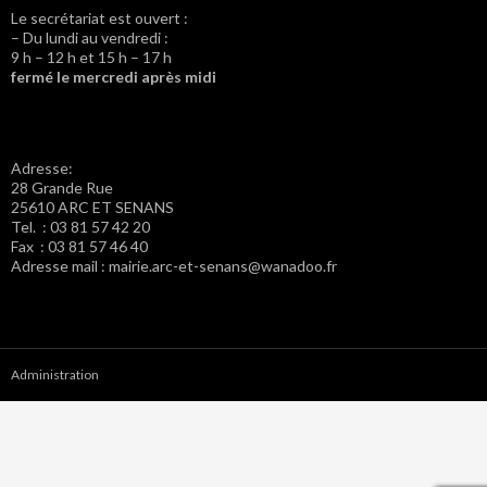
Le secrétariat est ouvert :
– Du lundi au vendredi :
9 h – 12 h et 15 h – 17 h
fermé le mercredi après midi
Adresse:
28 Grande Rue
25610 ARC ET SENANS
Tel. : 03 81 57 42 20
Fax : 03 81 57 46 40
Adresse mail : mairie.arc-et-senans@wanadoo.fr
Administration