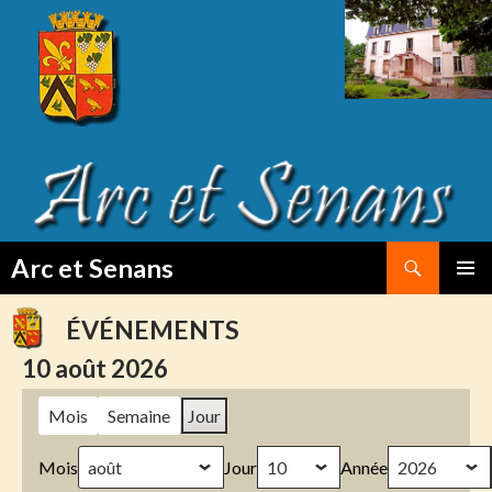
Search
Arc et Senans
SKIP
PRIMAR
TO
MENU
ÉVÉNEMENTS
CONTENT
10 août 2026
Mois
Semaine
Jour
Mois
Jour
Année