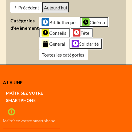
Précédent
Aujourd’hui
Catégories
Bibliothèque
Cinéma
d’évènement
Conseils
Fête
General
Solidarité
Toutes les catégories
Créer
A LA UNE
un
Google
MAÎTRISEZ VOTRE
compte
SMARTPHONE
Créer
un
iCal
compte
Maîtrisez votrre smartphone