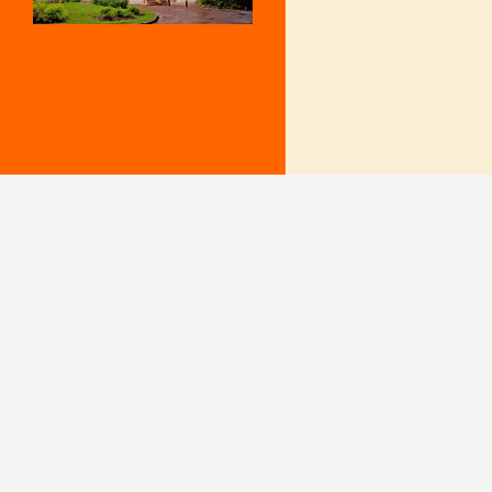
Mentions Légales
Le secrétariat e
– Du lundi au v
Politique de confidentialité
9 h – 12 h et 15
fermé le mercr