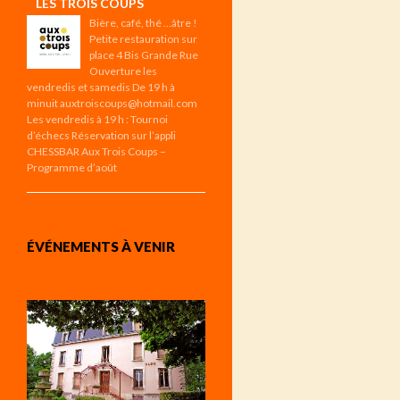
LES TROIS COUPS
Bière, café, thé …âtre !
Petite restauration sur
place 4 Bis Grande Rue
Ouverture les
vendredis et samedis De 19 h à
minuit auxtroiscoups@hotmail.com
Les vendredis à 19 h : Tournoi
d’échecs Réservation sur l’appli
CHESSBAR Aux Trois Coups –
Programme d’août
ÉVÉNEMENTS À VENIR