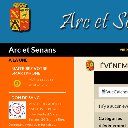
SKIP
Search
Arc et Senans
VIE 
A LA UNE
ÉVÉNEM
MAÎTRISEZ VOTRE
SMARTPHONE
Maîtrisez votrre
smartphone
Vue
Calend
DON DE SANG
VENDREDI 7 AOÛT DE
Il n’y a aucun 
16 H A 19 H 30 Salle
polyvalente d’Arc et
Catégories
Senans, 26 Grande Rue.
Donneurs avec rdv prioritaires,
d’évènement