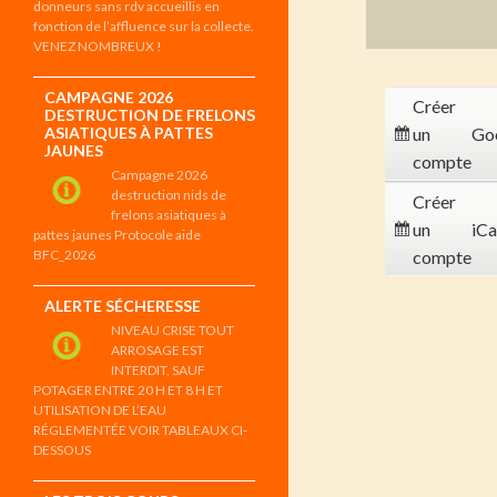
donneurs sans rdv accueillis en
fonction de l’affluence sur la collecte.
VENEZ NOMBREUX !
CAMPAGNE 2026
Créer
DESTRUCTION DE FRELONS
ASIATIQUES À PATTES
un
Go
JAUNES
compte
Campagne 2026
destruction nids de
Créer
frelons asiatiques à
un
iCa
pattes jaunes Protocole aide
BFC_2026
compte
ALERTE SÉCHERESSE
NIVEAU CRISE TOUT
ARROSAGE EST
INTERDIT, SAUF
POTAGER ENTRE 20 H ET 8 H ET
UTILISATION DE L’EAU
RÉGLEMENTÉE VOIR TABLEAUX CI-
DESSOUS