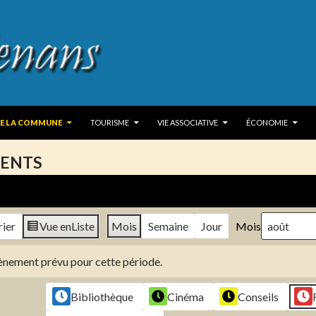
 TO CONTENT
DE LA COMMUNE
TOURISME
VIE ASSOCIATIVE
ÉCONOMIE
ENTS
rier
Vue en
Liste
Mois
Semaine
Jour
Mois
évènement prévu pour cette période.
Bibliothèque
Cinéma
Conseils