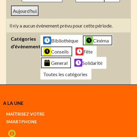
Aujourd’hui
Il n’y a aucun évènement prévu pour cette période.
Catégories
Bibliothèque
Cinéma
d’évènement
Conseils
Fête
General
Solidarité
Toutes les catégories
Créer
A LA UNE
un
Google
MAÎTRISEZ VOTRE
compte
SMARTPHONE
Créer
un
iCal