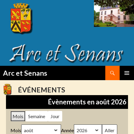
Search
Arc et Senans
SKIP
PRIMAR
TO
MENU
ÉVÉNEMENTS
CONTENT
Évènements en août 2026
Mois
Semaine
Jour
Mois
Année