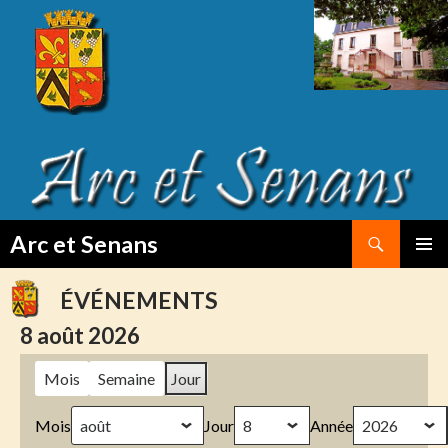
Search
Arc et Senans
SKIP
PRIMAR
TO
MENU
ÉVÉNEMENTS
CONTENT
8 août 2026
Mois
Semaine
Jour
Mois
Jour
Année