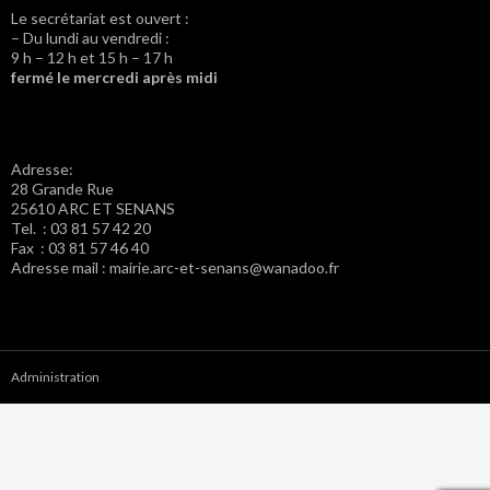
Le secrétariat est ouvert :
– Du lundi au vendredi :
9 h – 12 h et 15 h – 17 h
fermé le mercredi après midi
Adresse:
28 Grande Rue
25610 ARC ET SENANS
Tel. : 03 81 57 42 20
Fax : 03 81 57 46 40
Adresse mail : mairie.arc-et-senans@wanadoo.fr
Administration