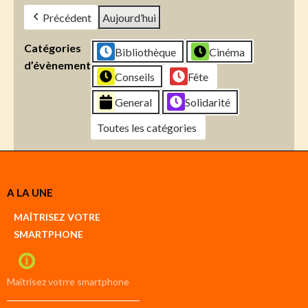
Précédent
Aujourd’hui
Catégories
Bibliothèque
Cinéma
d’évènement
Conseils
Fête
General
Solidarité
Toutes les catégories
Créer
A LA UNE
un
Google
MAÎTRISEZ VOTRE
compte
SMARTPHONE
Créer
un
iCal
compte
Maîtrisez votrre smartphone