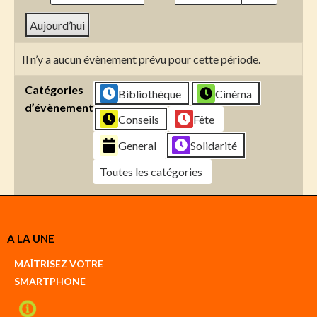
Aujourd’hui
Il n’y a aucun évènement prévu pour cette période.
Catégories
Bibliothèque
Cinéma
d’évènement
Conseils
Fête
General
Solidarité
Toutes les catégories
Créer
A LA UNE
un
Google
MAÎTRISEZ VOTRE
compte
SMARTPHONE
Créer
un
iCal