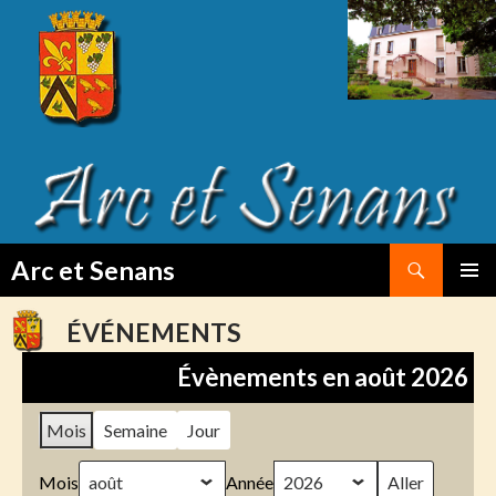
Search
Arc et Senans
SKIP
PRIMAR
TO
MENU
ÉVÉNEMENTS
CONTENT
Évènements en août 2026
Mois
Semaine
Jour
Mois
Année