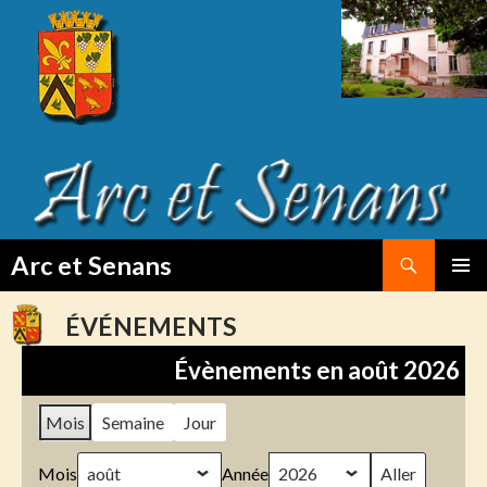
Search
Arc et Senans
SKIP
PRIMAR
TO
MENU
ÉVÉNEMENTS
CONTENT
Évènements en août 2026
Mois
Semaine
Jour
Mois
Année