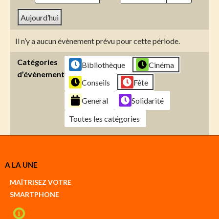
Aujourd’hui
Il n’y a aucun évènement prévu pour cette période.
Catégories
Bibliothèque
Cinéma
d’évènement
Conseils
Fête
General
Solidarité
Toutes les catégories
Créer
A LA UNE
un
Google
MAÎTRISEZ VOTRE
compte
SMARTPHONE
Créer
un
iCal