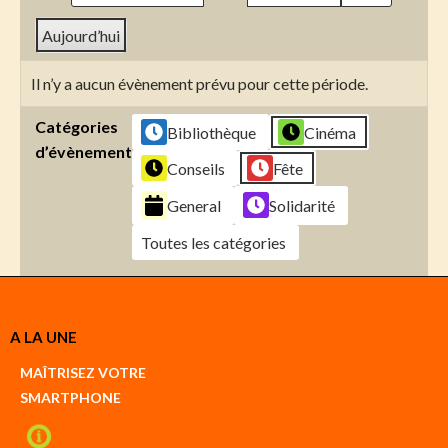
Aujourd’hui
Il n’y a aucun évènement prévu pour cette période.
Catégories
Bibliothèque
Cinéma
d’évènement
Conseils
Fête
General
Solidarité
Toutes les catégories
Créer
A LA UNE
un
Google
MAÎTRISEZ VOTRE
compte
SMARTPHONE
Créer
un
iCal