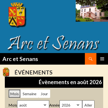
Search
Arc et Senans
SKIP
PRIMAR
TO
MENU
ÉVÉNEMENTS
CONTENT
Évènements en août 2026
Mois
Semaine
Jour
Mois
Année