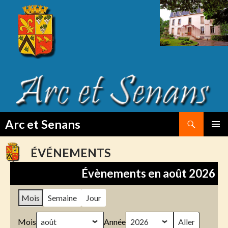
Search
Arc et Senans
SKIP
PRIMAR
TO
MENU
ÉVÉNEMENTS
CONTENT
Évènements en août 2026
Mois
Semaine
Jour
Mois
Année