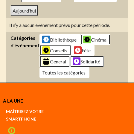
Aujourd’hui
Il n’y a aucun évènement prévu pour cette période.
Catégories
Bibliothèque
Cinéma
d’évènement
Conseils
Fête
General
Solidarité
Toutes les catégories
Créer
A LA UNE
un
Google
MAÎTRISEZ VOTRE
compte
SMARTPHONE
Créer
un
iCal