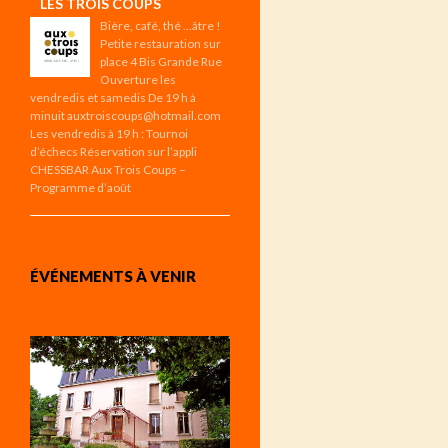
LES TROIS COUPS
Bière, café, thé …âtre !
Petite restauration sur
place 4 Bis Grande Rue
Ouverture les
vendredis et samedis De 19 h à
minuit auxtroiscoups@hotmail.com
Les vendredis à 19 h : Tournoi
d’échecs Réservation sur l’appli
CHESSBAR Aux Trois Coups –
Programme d’août
ÉVÉNEMENTS À VENIR