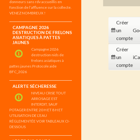
donneurs sans rdv accueillis en
fonction de l’affluence sur la collecte.
VENEZ NOMBREUX !
Créer
CAMPAGNE 2026
un
Go
DESTRUCTION DE FRELONS
ASIATIQUES À PATTES
compte
JAUNES
Créer
Campagne 2026
destruction nids de
un
iCa
frelons asiatiques à
compte
pattes jaunes Protocole aide
BFC_2026
ALERTE SÉCHERESSE
NIVEAU CRISE TOUT
ARROSAGE EST
INTERDIT, SAUF
POTAGER ENTRE 20 H ET 8 H ET
UTILISATION DE L’EAU
RÉGLEMENTÉE VOIR TABLEAUX CI-
DESSOUS