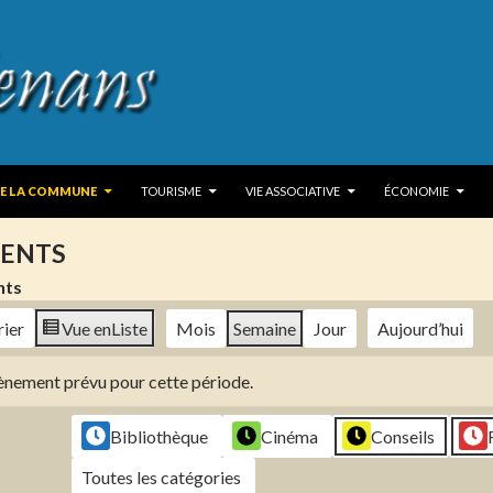
 TO CONTENT
DE LA COMMUNE
TOURISME
VIE ASSOCIATIVE
ÉCONOMIE
ENTS
nts
rier
Vue en
Liste
Mois
Semaine
Jour
Aujourd’hui
évènement prévu pour cette période.
Bibliothèque
Cinéma
Conseils
Toutes les catégories