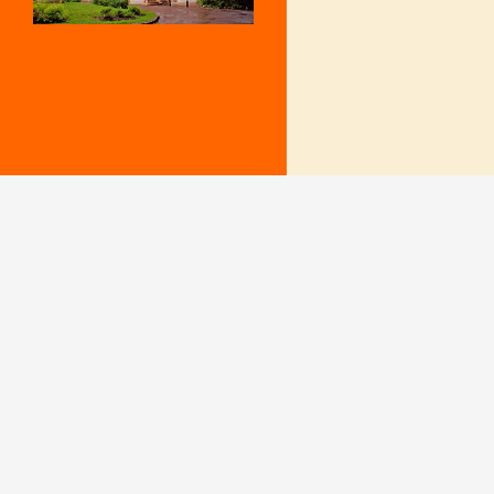
Mentions Légales
Le secrétariat e
– Du lundi au v
Politique de confidentialité
9 h – 12 h et 15
fermé le mercr