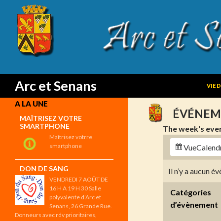
SKIP
Search
Arc et Senans
VIE 
A LA UNE
ÉVÉNEM
MAÎTRISEZ VOTRE
SMARTPHONE
The week's eve
Maîtrisez votrre
smartphone
Vue
Calend
DON DE SANG
Il n’y a aucun 
VENDREDI 7 AOÛT DE
16 H A 19 H 30 Salle
Catégories
polyvalente d’Arc et
d’évènement
Senans, 26 Grande Rue.
Donneurs avec rdv prioritaires,