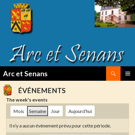
Search
Arc et Senans
SKIP
PRIMAR
TO
MENU
ÉVÉNEMENTS
CONTENT
The week's events
Mois
Semaine
Jour
Aujourd’hui
Il n’y a aucun évènement prévu pour cette période.