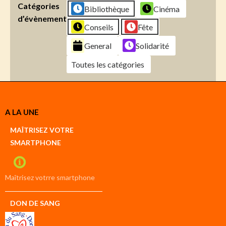
Catégories
Bibliothèque
Cinéma
d’évènement
Conseils
Fête
General
Solidarité
Toutes les catégories
Créer
A LA UNE
un
Google
MAÎTRISEZ VOTRE
compte
SMARTPHONE
Créer
un
iCal
compte
Maîtrisez votrre smartphone
DON DE SANG