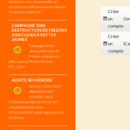
donneurs sans rdv accueillis en
fonction de l’affluence sur la collecte.
Créer
VENEZ NOMBREUX !
un
Go
CAMPAGNE 2026
compte
DESTRUCTION DE FRELONS
ASIATIQUES À PATTES
Créer
JAUNES
un
iCa
Campagne 2026
compte
destruction nids de
frelons asiatiques à
pattes jaunes Protocole aide
BFC_2026
ALERTE SÉCHERESSE
NIVEAU CRISE TOUT
ARROSAGE EST
INTERDIT, SAUF
POTAGER ENTRE 20 H ET 8 H ET
UTILISATION DE L’EAU
RÉGLEMENTÉE VOIR TABLEAUX CI-
DESSOUS