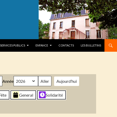
SERVICES PUBLICS
ENFANCE
CONTACTS
LES BULLETINS
Année
Aujourd’hui
Fête
General
Solidarité