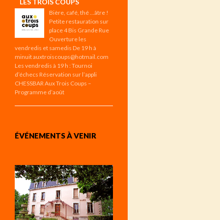
LES TROIS COUPS
Bière, café, thé …âtre !
Petite restauration sur
place 4 Bis Grande Rue
Ouverture les
vendredis et samedis De 19 h à
minuit auxtroiscoups@hotmail.com
Les vendredis à 19 h : Tournoi
d’échecs Réservation sur l’appli
CHESSBAR Aux Trois Coups –
Programme d’août
ÉVÉNEMENTS À VENIR