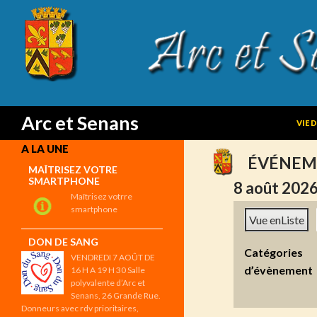
SKIP
Search
Arc et Senans
VIE 
A LA UNE
ÉVÉNEM
MAÎTRISEZ VOTRE
SMARTPHONE
8 août 202
Maîtrisez votrre
smartphone
Vue en
Liste
DON DE SANG
Catégories
VENDREDI 7 AOÛT DE
d’évènement
16 H A 19 H 30 Salle
polyvalente d’Arc et
Senans, 26 Grande Rue.
Donneurs avec rdv prioritaires,