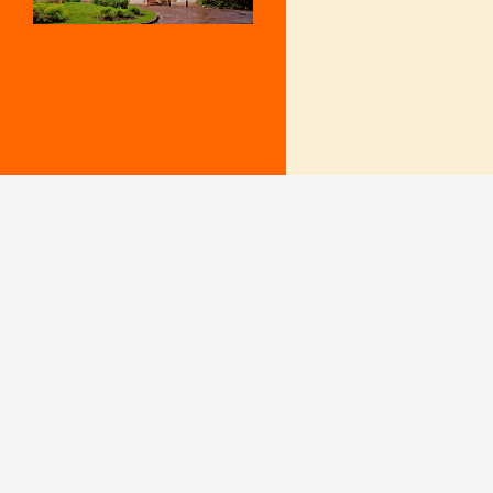
Mentions Légales
Le secrétariat e
– Du lundi au v
Politique de confidentialité
9 h – 12 h et 15
fermé le mercr