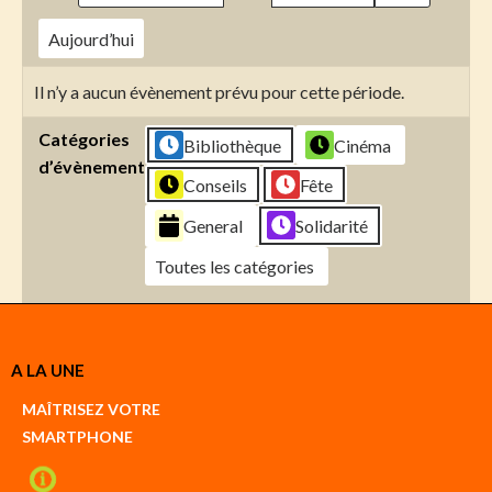
Aujourd’hui
Il n’y a aucun évènement prévu pour cette période.
Catégories
Bibliothèque
Cinéma
d’évènement
Conseils
Fête
General
Solidarité
Toutes les catégories
Créer
A LA UNE
un
Google
MAÎTRISEZ VOTRE
compte
SMARTPHONE
Créer
un
iCal