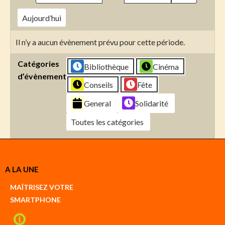
Aujourd’hui
Il n’y a aucun évènement prévu pour cette période.
Catégories
Bibliothèque
Cinéma
d’évènement
Conseils
Fête
General
Solidarité
Toutes les catégories
Créer
A LA UNE
un
Google
MAÎTRISEZ VOTRE
compte
SMARTPHONE
Créer
un
iCal