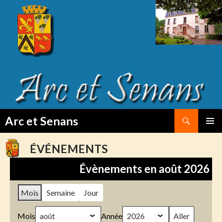
Search
Arc et Senans
SKIP
PRIMAR
TO
MENU
ÉVÉNEMENTS
CONTENT
Évènements en août 2026
Mois
Semaine
Jour
Mois
Année