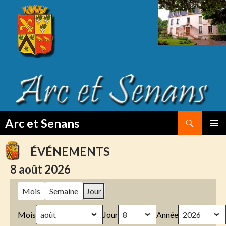
Search
Arc et Senans
SKIP
PRIMAR
TO
MENU
ÉVÉNEMENTS
CONTENT
8 août 2026
Mois
Semaine
Jour
Mois
Jour
Année