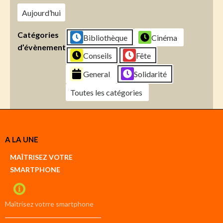
Aujourd’hui
Catégories
Bibliothèque
Cinéma
d’évènement
Conseils
Fête
General
Solidarité
Toutes les catégories
Créer
A LA UNE
un
Google
MAÎTRISEZ VOTRE
compte
SMARTPHONE
Créer
un
iCal
compte
Maîtrisez votrre smartphone