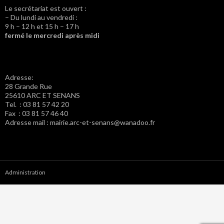
Le secrétariat est ouvert :
– Du lundi au vendredi :
9 h – 12 h et 15 h – 17 h
fermé le mercredi après midi
Adresse:
28 Grande Rue
25610 ARC ET SENANS
Tel. : 03 81 57 42 20
Fax : 03 81 57 46 40
Adresse mail : mairie.arc-et-senans@wanadoo.fr
Administration