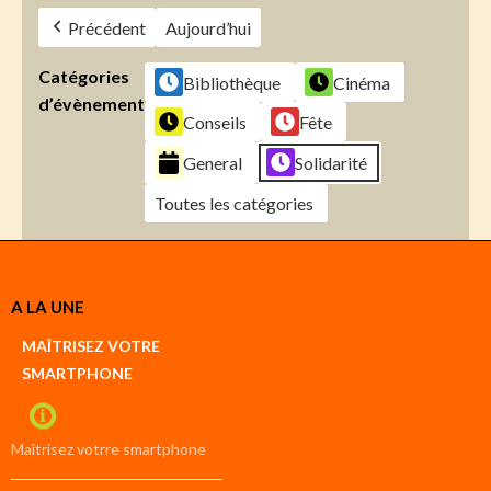
Précédent
Aujourd’hui
Catégories
Bibliothèque
Cinéma
d’évènement
Conseils
Fête
General
Solidarité
Toutes les catégories
Créer
A LA UNE
un
Google
MAÎTRISEZ VOTRE
compte
SMARTPHONE
Créer
un
iCal
compte
Maîtrisez votrre smartphone