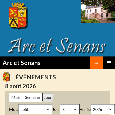
Search
Arc et Senans
SKIP
PRIMAR
TO
MENU
ÉVÉNEMENTS
CONTENT
8 août 2026
Mois
Semaine
Jour
Mois
Jour
Année