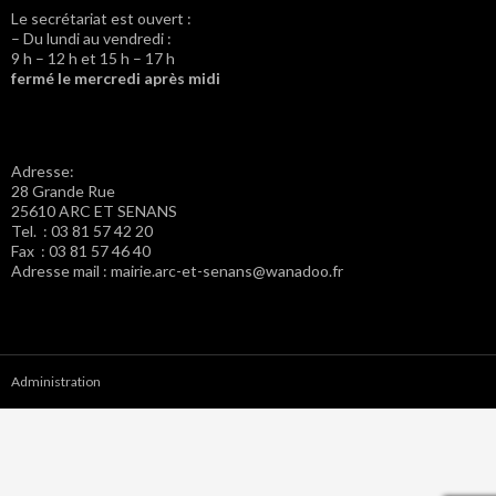
Le secrétariat est ouvert :
– Du lundi au vendredi :
9 h – 12 h et 15 h – 17 h
fermé le mercredi après midi
Adresse:
28 Grande Rue
25610 ARC ET SENANS
Tel. : 03 81 57 42 20
Fax : 03 81 57 46 40
Adresse mail : mairie.arc-et-senans@wanadoo.fr
Administration