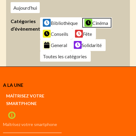
Aujourd’hui
Catégories
Bibliothèque
Cinéma
d’évènement
Conseils
Fête
General
Solidarité
Toutes les catégories
Créer
A LA UNE
un
Google
MAÎTRISEZ VOTRE
compte
SMARTPHONE
Créer
un
iCal
compte
Maîtrisez votrre smartphone