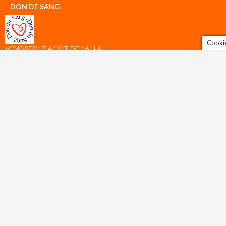
DON DE SANG
Cooki
VENDREDI 7 AOÛT DE 16 H A
19 H 30 Salle polyvalente d’Arc
et Senans, 26 Grande Rue.
Donneurs avec rdv prioritaires,
donneurs sans rdv accueillis
en fonction de l’affluence sur
la collecte. VENEZ
NOMBREUX !
CAMPAGNE 2026
DESTRUCTION DE
FRELONS ASIATIQUES À
PATTES JAUNES
Campagne 2026 destruction
nids de frelons asiatiques à