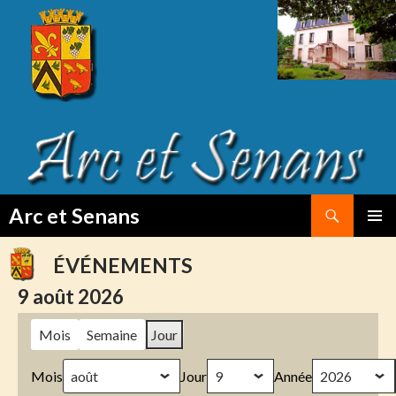
Search
Arc et Senans
SKIP
PRIMAR
TO
MENU
ÉVÉNEMENTS
CONTENT
9 août 2026
Mois
Semaine
Jour
Mois
Jour
Année