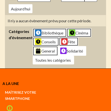
Aujourd’hui
Il n’y a aucun évènement prévu pour cette période.
Catégories
Bibliothèque
Cinéma
d’évènement
Conseils
Fête
General
Solidarité
Toutes les catégories
Créer
A LA UNE
un
Google
MAÎTRISEZ VOTRE
compte
SMARTPHONE
Créer
un
iCal