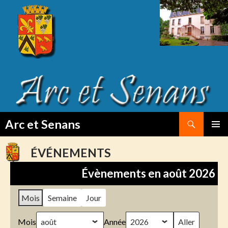
Search
Arc et Senans
SKIP
PRIMAR
TO
MENU
ÉVÉNEMENTS
CONTENT
Évènements en août 2026
Mois
Semaine
Jour
Mois
Année