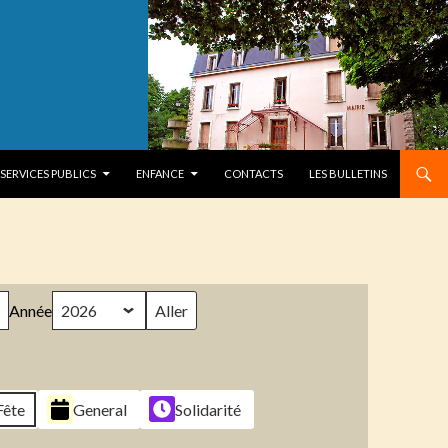
SERVICES PUBLICS
ENFANCE
CONTACTS
LES BULLETINS
Année
Fête
General
Solidarité