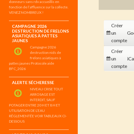
donneurs sans rdv accueillis en
fonction de l’affluence sur la collecte.
VENEZ NOMBREUX !
Créer
CAMPAGNE 2026
DESTRUCTION DE FRELONS
un
Go
ASIATIQUES À PATTES
compte
JAUNES
Campagne 2026
Créer
destruction nids de
frelons asiatiques à
un
iCa
pattes jaunes Protocole aide
compte
BFC_2026
ALERTE SÉCHERESSE
NIVEAU CRISE TOUT
ARROSAGE EST
INTERDIT, SAUF
POTAGER ENTRE 20 H ET 8 H ET
UTILISATION DE L’EAU
RÉGLEMENTÉE VOIR TABLEAUX CI-
DESSOUS