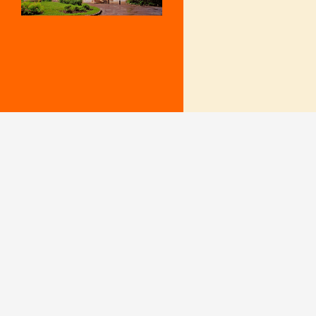
Mentions Légales
Le secrétariat e
– Du lundi au v
Politique de confidentialité
9 h – 12 h et 15
fermé le mercr