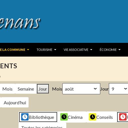
 TO CONTENT
DE LA COMMUNE
TOURISME
VIE ASSOCIATIVE
ÉCONOMIE
ENTS
6
Mois
Semaine
Jour
Mois
Jour
Aujourd’hui
Bibliothèque
Cinéma
Conseils
Toutes les catégories