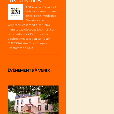
LES TROIS COUPS
Bière, café, thé …âtre !
Petite restauration sur
place 4 Bis Grande Rue
Ouverture les
vendredis et samedis De 19 h à
minuit auxtroiscoups@hotmail.com
Les vendredis à 19 h : Tournoi
d’échecs Réservation sur l’appli
CHESSBAR Aux Trois Coups –
Programme d’août
ÉVÉNEMENTS À VENIR