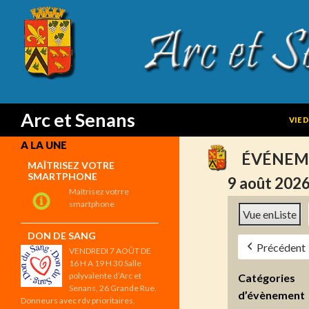
SKIP
Search
Arc et Senans
VIE 
A LA UNE
ÉVÉNEM
MAÎTRISEZ VOTRE
SMARTPHONE
9 août 202
Maîtrisez votrre
smartphone
Vue en
Liste
DON DE SANG
Précédent
VENDREDI 7 AOÛT DE
16 H A 19 H 30 Salle
polyvalente d’Arc et
Catégories
Senans, 26 Grande Rue.
d’évènement
Donneurs avec rdv prioritaires,