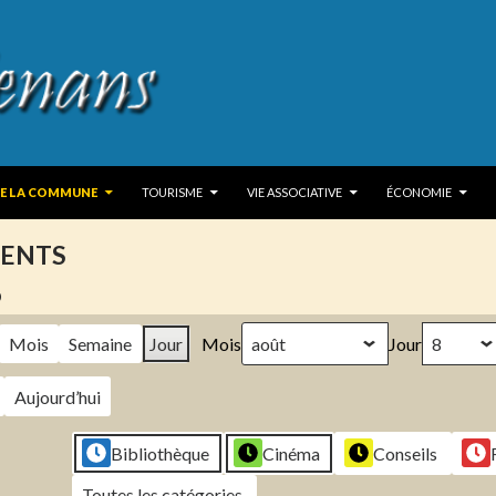
 TO CONTENT
DE LA COMMUNE
TOURISME
VIE ASSOCIATIVE
ÉCONOMIE
ENTS
6
Mois
Semaine
Jour
Mois
Jour
Aujourd’hui
Bibliothèque
Cinéma
Conseils
Toutes les catégories