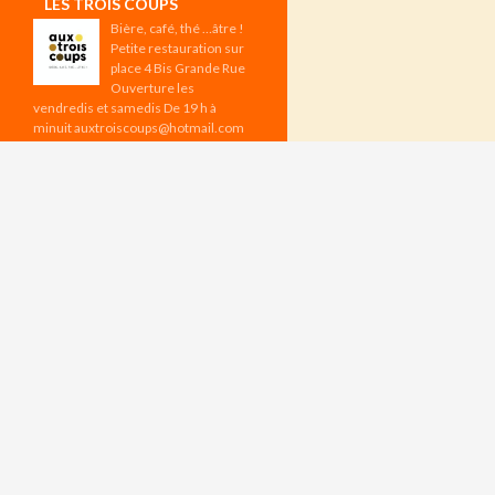
LES TROIS COUPS
Bière, café, thé …âtre !
Petite restauration sur
place 4 Bis Grande Rue
Ouverture les
vendredis et samedis De 19 h à
minuit auxtroiscoups@hotmail.com
Les vendredis à 19 h : Tournoi
d’échecs Réservation sur l’appli
CHESSBAR Aux Trois Coups –
Programme d’août
ÉVÉNEMENTS À VENIR