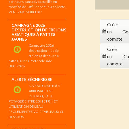
donneurs sans rdv accueillis en
fonction de l’affluence sur la collecte.
VENEZ NOMBREUX !
Créer
CAMPAGNE 2026
DESTRUCTION DE FRELONS
un
Go
ASIATIQUES À PATTES
compte
JAUNES
Campagne 2026
Créer
destruction nids de
frelons asiatiques à
un
iCa
pattes jaunes Protocole aide
compte
BFC_2026
ALERTE SÉCHERESSE
NIVEAU CRISE TOUT
ARROSAGE EST
INTERDIT, SAUF
POTAGER ENTRE 20 H ET 8 H ET
UTILISATION DE L’EAU
RÉGLEMENTÉE VOIR TABLEAUX CI-
DESSOUS