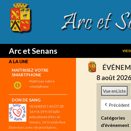
SKIP
Search
Arc et Senans
VIE 
A LA UNE
ÉVÉNEM
MAÎTRISEZ VOTRE
SMARTPHONE
8 août 202
Maîtrisez votrre
smartphone
Vue en
Liste
DON DE SANG
Précédent
VENDREDI 7 AOÛT DE
16 H A 19 H 30 Salle
polyvalente d’Arc et
Catégories
Senans, 26 Grande Rue.
d’évènement
Donneurs avec rdv prioritaires,