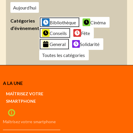
Aujourd’hui
Catégories
Bibliothèque
Cinéma
d’évènement
Conseils
Fête
General
Solidarité
Toutes les catégories
Créer
A LA UNE
un
Google
MAÎTRISEZ VOTRE
compte
SMARTPHONE
Créer
un
iCal
compte
Maîtrisez votrre smartphone