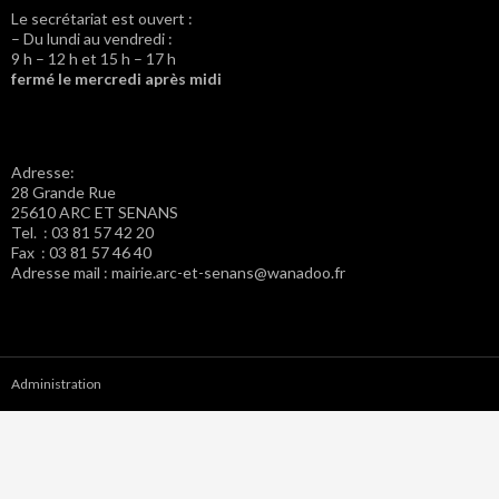
Le secrétariat est ouvert :
– Du lundi au vendredi :
9 h – 12 h et 15 h – 17 h
fermé le mercredi après midi
Adresse:
28 Grande Rue
25610 ARC ET SENANS
Tel. : 03 81 57 42 20
Fax : 03 81 57 46 40
Adresse mail : mairie.arc-et-senans@wanadoo.fr
Administration