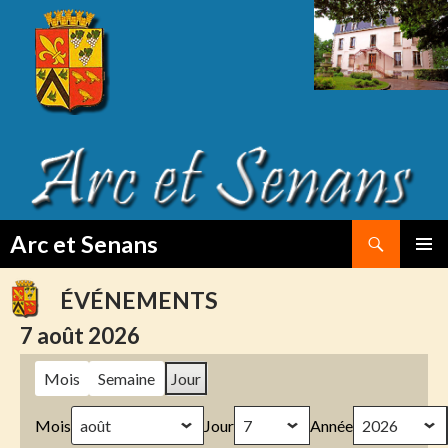
Search
Arc et Senans
SKIP
PRIMAR
TO
MENU
ÉVÉNEMENTS
CONTENT
7 août 2026
Mois
Semaine
Jour
Mois
Jour
Année