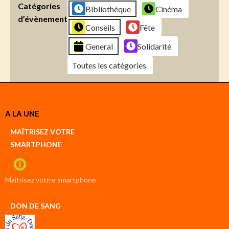
Catégories
Bibliothèque
Cinéma
d’évènement
Conseils
Fête
General
Solidarité
Toutes les catégories
Créer
A LA UNE
un
Google
MAÎTRISEZ VOTRE
compte
SMARTPHONE
Créer
un
iCal
compte
Maîtrisez votrre smartphone
DON DE SANG