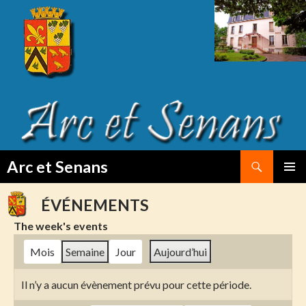
Search
Arc et Senans
SKIP
PRIMAR
TO
MENU
ÉVÉNEMENTS
CONTENT
The week's events
Mois
Semaine
Jour
Aujourd’hui
Il n’y a aucun évènement prévu pour cette période.